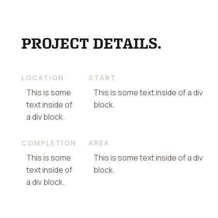
PROJECT DETAILS.
LOCATION
START
This is some
This is some text inside of a div
text inside of
block.
a div block.
COMPLETION
AREA
This is some
This is some text inside of a div
text inside of
block.
a div block.