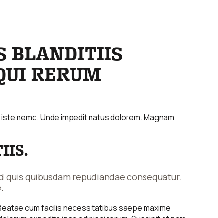
S BLANDITIIS
QUI RERUM
i iste nemo. Unde impedit natus dolorem. Magnam
IIS.
uid quis quibusdam repudiandae consequatur.
.
Beatae cum facilis necessitatibus saepe maxime